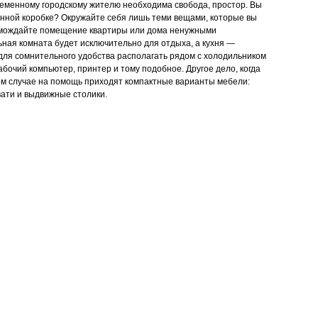
ременному городскому жителю необходима свобода, простор. Вы
тонной коробке? Окружайте себя лишь теми вещами, которые вы
ромождайте помещение квартиры или дома ненужными
ная комната будет исключительно для отдыха, а кухня —
для сомнительного удобства располагать рядом с холодильником
абочий компьютер, принтер и тому подобное. Другое дело, когда
том случае на помощь приходят компактные варианты мебели:
ати и выдвижные столики.