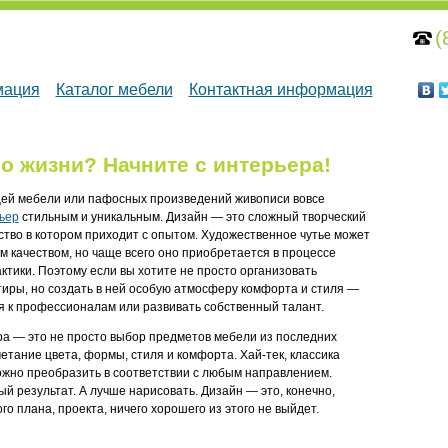
(
мация
Каталог мебели
Контактная информация
о жизни? Начните с интерьера!
щей мебели или пафосных произведений живописи вовсе
ьер
стильным и уникальным. Дизайн — это сложный творческий
ство в котором приходит с опытом. Художественное чутье может
 качеством, но чаще всего оно приобретается в процессе
ктики. Поэтому если вы хотите не просто организовать
тиры, но создать в ней особую атмосферу комфорта и стиля —
я к профессионалам или развивать собственный талант.
а — это не просто выбор предметов мебели из последних
четание цвета, формы, стиля и комфорта.
Хай-тек,
классика
жно преобразить в соответствии с любым направлением.
 результат. А лучше нарисовать. Дизайн — это, конечно,
го плана, проекта, ничего хорошего из этого не выйдет.