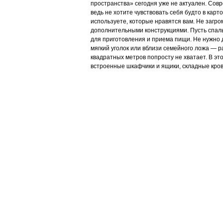
пространства» сегодня уже не актуален. Сов
ведь не хотите чувствовать себя будто в кар
используете, которые нравятся вам. Не заг
дополнительными конструкциями. Пусть спаль
для приготовления и приема пищи. Не нужно 
мягкий уголок или вблизи семейного ложа — р
квадратных метров попросту не хватает. В э
встроенные шкафчики и ящики, складные кров