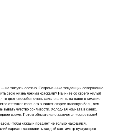
— не так уж и сложно. Современные тенденции совершенно
ить свою жизнь яркими красками? Начните со своего жилья!
 что цвет способен очень сильно влиять на наше внимание,
тво оттенков красного вызовет скорее головную боль, чем
ызывать чувство сонливости. Холодная комната в синих,
первое время. Потом обязательно захочется «согреться»!
азом, чтобы каждый предмет не только находился,
етский вариант «заполнить каждый сантиметр пустующего