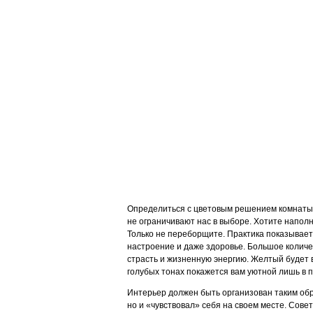
Определиться с цветовым решением комнаты 
не ограничивают нас в выборе. Хотите наполн
Только не переборщите. Практика показывает,
настроение и даже здоровье. Большое количес
страсть и жизненную энергию. Желтый будет в
голубых тонах покажется вам уютной лишь в 
Интерьер должен быть организован таким обр
но и «чувствовал» себя на своем месте. Сов