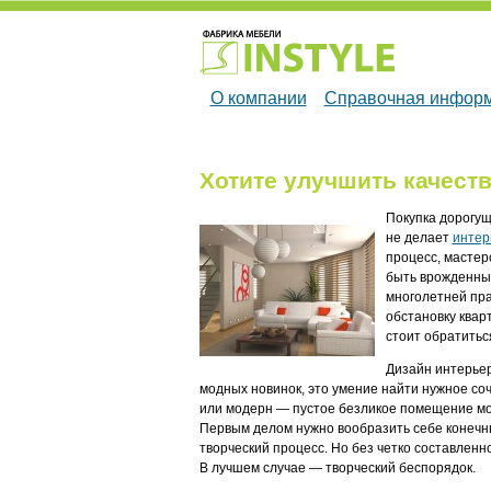
О компании
Справочная инфор
Хотите улучшить качеств
Покупка дорогу
не делает
интер
процесс, мастер
быть врожденным
многолетней пра
обстановку квар
стоит обратитьс
Дизайн интерьер
модных новинок, это умение найти нужное со
или модерн — пустое безликое помещение мо
Первым делом нужно вообразить себе конечный
творческий процесс. Но без четко составленно
В лучшем случае — творческий беспорядок.