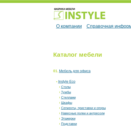
О компании
Справочная инфор
Каталог мебели
01.
Мебель для офиса
•
Instyle Eco
›
Столы
›
Тумбы
›
Стеллажи
›
Шкафы
›
Сегменты, приставки и опоры
›
Навесные полки и антресоли
›
Этажерки
›
Подставки