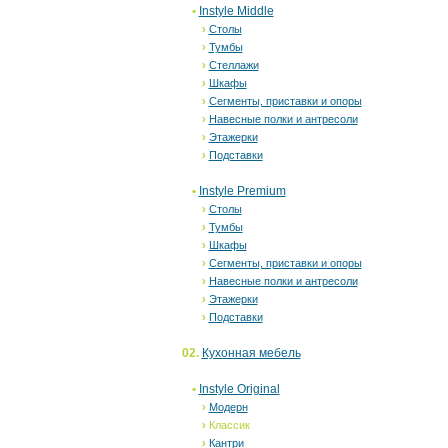
•
Instyle Middle
›
Столы
›
Тумбы
›
Стеллажи
›
Шкафы
›
Сегменты, приставки и опоры
›
Навесные полки и антресоли
›
Этажерки
›
Подставки
•
Instyle Premium
›
Столы
›
Тумбы
›
Шкафы
›
Сегменты, приставки и опоры
›
Навесные полки и антресоли
›
Этажерки
›
Подставки
02.
Кухонная мебель
•
Instyle Original
›
Модерн
›
Классик
›
Кантри