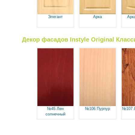
Элегант
Арка
Арк
Декор фасадов Instyle Original Класс
№45 Лен
№106 Пурпур
№107 
солнечный