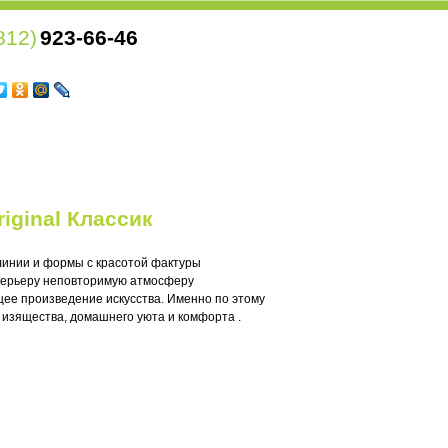
812)
923-66-46
riginal Классик
е линии и формы с красотой фактуры
ерьеру неповторимую атмосферу
щее произведение искусства. Именно по этому
 изящества, домашнего уюта и комфорта .