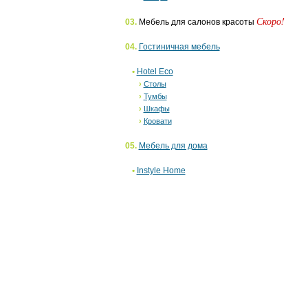
Скоро!
03.
Мебель для салонов красоты
04.
Гостиничная мебель
•
Hotel Eco
›
Столы
›
Тумбы
›
Шкафы
›
Кровати
05.
Мебель для дома
•
Instyle Home