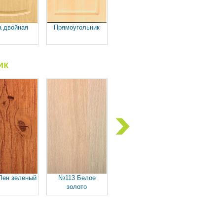
а двойная
Прямоугольник
Классика
Классика 
ик
Лен зеленый
№113 Белое
№101 Венге
№108 С
золото
глян